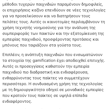
μέθοδοι τυχερών παιχνιδιών παραμένουν δημοφιλείς,
οι επιχειρήσεις καζίνο επενδύουν σε νέες τεχνολογίες
για να προσελκύσουν και να διατηρήσουν τους
πελάτες τους. Αυτές οι καινοτομίες περιλαμβάνουν τη
χρήση τεχνητής νοημοσύνης για την ανάλυση της
συμπεριφοράς των παικτών και την εξατομίκευση της
εμπειρίας παιχνιδιού, προσφέροντας προτάσεις και
μπόνους που ταιριάζουν στα γούστα τους.
Επιπλέον, η ανάπτυξη παιχνιδιών που ενσωματώνουν
τα στοιχεία της gamification έχει αποδειχθεί επιτυχής.
Αυτές οι προσεγγίσεις καθιστούν την εμπειρία
παιχνιδιού πιο διαδραστική και ενδιαφέρουσα,
ενθαρρύνοντας τους παίκτες να συμμετέχουν
περισσότερο. Η συνδυασμένη χρήση της τεχνολογίας
με τη δημιουργικότητα οδηγεί σε μοναδικές εμπειρίες
που κρατούν τους παίκτες σε υψηλά επίπεδα
ενδιαφέροντος.