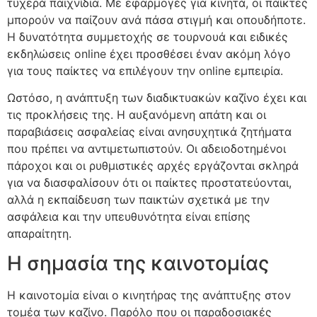
τυχερά παιχνίδια. Με εφαρμογές για κινητά, οι παίκτες
μπορούν να παίζουν ανά πάσα στιγμή και οπουδήποτε.
Η δυνατότητα συμμετοχής σε τουρνουά και ειδικές
εκδηλώσεις online έχει προσθέσει έναν ακόμη λόγο
για τους παίκτες να επιλέγουν την online εμπειρία.
Ωστόσο, η ανάπτυξη των διαδικτυακών καζίνο έχει και
τις προκλήσεις της. Η αυξανόμενη απάτη και οι
παραβιάσεις ασφαλείας είναι ανησυχητικά ζητήματα
που πρέπει να αντιμετωπιστούν. Οι αδειοδοτημένοι
πάροχοι και οι ρυθμιστικές αρχές εργάζονται σκληρά
για να διασφαλίσουν ότι οι παίκτες προστατεύονται,
αλλά η εκπαίδευση των παικτών σχετικά με την
ασφάλεια και την υπευθυνότητα είναι επίσης
απαραίτητη.
Η σημασία της καινοτομίας
Η καινοτομία είναι ο κινητήρας της ανάπτυξης στον
τομέα των καζίνο. Παρόλο που οι παραδοσιακές