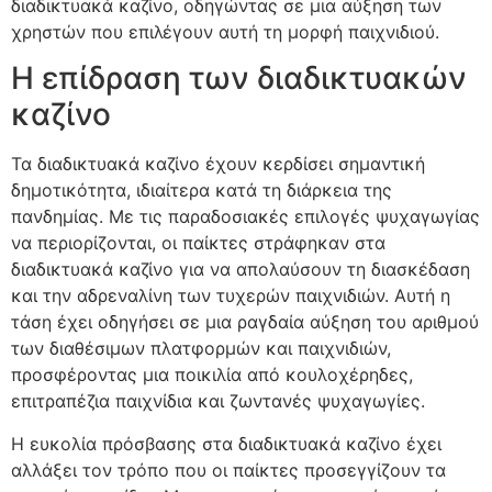
διαδικτυακά καζίνο, οδηγώντας σε μια αύξηση των
χρηστών που επιλέγουν αυτή τη μορφή παιχνιδιού.
Η επίδραση των διαδικτυακών
καζίνο
Τα διαδικτυακά καζίνο έχουν κερδίσει σημαντική
δημοτικότητα, ιδιαίτερα κατά τη διάρκεια της
πανδημίας. Με τις παραδοσιακές επιλογές ψυχαγωγίας
να περιορίζονται, οι παίκτες στράφηκαν στα
διαδικτυακά καζίνο για να απολαύσουν τη διασκέδαση
και την αδρεναλίνη των τυχερών παιχνιδιών. Αυτή η
τάση έχει οδηγήσει σε μια ραγδαία αύξηση του αριθμού
των διαθέσιμων πλατφορμών και παιχνιδιών,
προσφέροντας μια ποικιλία από κουλοχέρηδες,
επιτραπέζια παιχνίδια και ζωντανές ψυχαγωγίες.
Η ευκολία πρόσβασης στα διαδικτυακά καζίνο έχει
αλλάξει τον τρόπο που οι παίκτες προσεγγίζουν τα