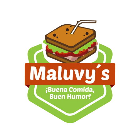
Ir
al
contenido