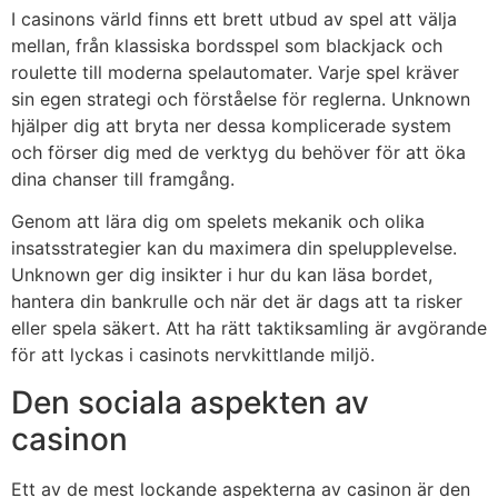
I casinons värld finns ett brett utbud av spel att välja
mellan, från klassiska bordsspel som blackjack och
roulette till moderna spelautomater. Varje spel kräver
sin egen strategi och förståelse för reglerna. Unknown
hjälper dig att bryta ner dessa komplicerade system
och förser dig med de verktyg du behöver för att öka
dina chanser till framgång.
Genom att lära dig om spelets mekanik och olika
insatsstrategier kan du maximera din spelupplevelse.
Unknown ger dig insikter i hur du kan läsa bordet,
hantera din bankrulle och när det är dags att ta risker
eller spela säkert. Att ha rätt taktiksamling är avgörande
för att lyckas i casinots nervkittlande miljö.
Den sociala aspekten av
casinon
Ett av de mest lockande aspekterna av casinon är den