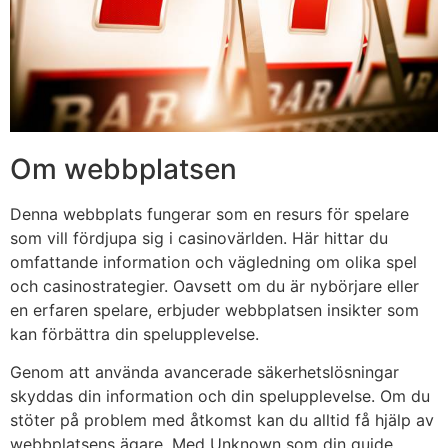
Om webbplatsen
Denna webbplats fungerar som en resurs för spelare
som vill fördjupa sig i casinovärlden. Här hittar du
omfattande information och vägledning om olika spel
och casinostrategier. Oavsett om du är nybörjare eller
en erfaren spelare, erbjuder webbplatsen insikter som
kan förbättra din spelupplevelse.
Genom att använda avancerade säkerhetslösningar
skyddas din information och din spelupplevelse. Om du
stöter på problem med åtkomst kan du alltid få hjälp av
webbplatsens ägare. Med Unknown som din guide