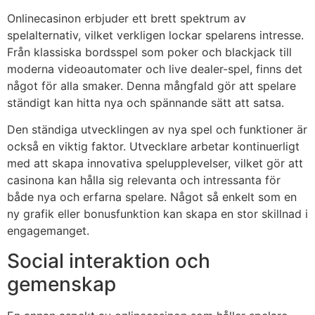
Onlinecasinon erbjuder ett brett spektrum av
spelalternativ, vilket verkligen lockar spelarens intresse.
Från klassiska bordsspel som poker och blackjack till
moderna videoautomater och live dealer-spel, finns det
något för alla smaker. Denna mångfald gör att spelare
ständigt kan hitta nya och spännande sätt att satsa.
Den ständiga utvecklingen av nya spel och funktioner är
också en viktig faktor. Utvecklare arbetar kontinuerligt
med att skapa innovativa spelupplevelser, vilket gör att
casinona kan hålla sig relevanta och intressanta för
både nya och erfarna spelare. Något så enkelt som en
ny grafik eller bonusfunktion kan skapa en stor skillnad i
engagemanget.
Social interaktion och
gemenskap