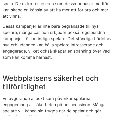
spela. De extra resurserna som dessa bonusar medför
kan skapa en känsla av att ha mer att förlora och mer
att vinna.
Dessa kampanjer är inte bara begränsade till nya
spelare; många casinon erbjuder också regelbundna
kampanjer för befintliga spelare. Det ständiga flödet av
nya erbjudanden kan hålla spelare intresserade och
engagerade, vilket också skapar en spänning över vad
som kan komma härnäst.
Webbplatsens säkerhet och
tillförlitlighet
En avgörande aspekt som påverkar spelarnas
engagemang är säkerheten på onlinecasinon. Många
spelare vill känna sig trygga när de spelar och gör