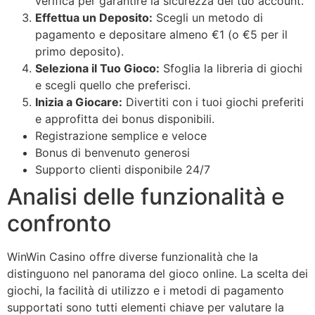
verifica per garantire la sicurezza del tuo account.
Effettua un Deposito:
Scegli un metodo di
pagamento e depositare almeno €1 (o €5 per il
primo deposito).
Seleziona il Tuo Gioco:
Sfoglia la libreria di giochi
e scegli quello che preferisci.
Inizia a Giocare:
Divertiti con i tuoi giochi preferiti
e approfitta dei bonus disponibili.
Registrazione semplice e veloce
Bonus di benvenuto generosi
Supporto clienti disponibile 24/7
Analisi delle funzionalità e
confronto
WinWin Casino offre diverse funzionalità che la
distinguono nel panorama del gioco online. La scelta dei
giochi, la facilità di utilizzo e i metodi di pagamento
supportati sono tutti elementi chiave per valutare la