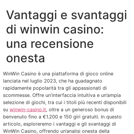
Vantaggi e svantaggi
di winwin casino:
una recensione
onesta
WinWin Casino è una piattaforma di gioco online
lanciata nel luglio 2023, che ha guadagnato
rapidamente popolarità tra gli appassionati di
scommesse. Offre un’interfaccia intuitiva e un’ampia
selezione di giochi, tra cui i titoli più recenti disponibili
su
winwin-casino.it
, oltre a un generoso bonus di
benvenuto fino a €1.200 e 150 giri gratuiti. In questo
articolo, esploreremo i vantaggi e gli svantaggi di
WinWin Casino, offrendo un’analisi onesta della