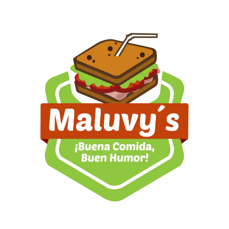
Ir
al
contenido